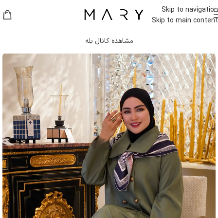
موجودی های جدید و امکان ثبت سفارش در کانال بله اگر لینک باز نشد در
Skip to navigation
قسمت سرچ بله Maryhejab رو سرچ کنید . هر سوالی بود با شماره ۰۹۳۶۱۶۵۴۳۱۵
Skip to main content
در ارتباط باشین .
مشاهده کانال بله