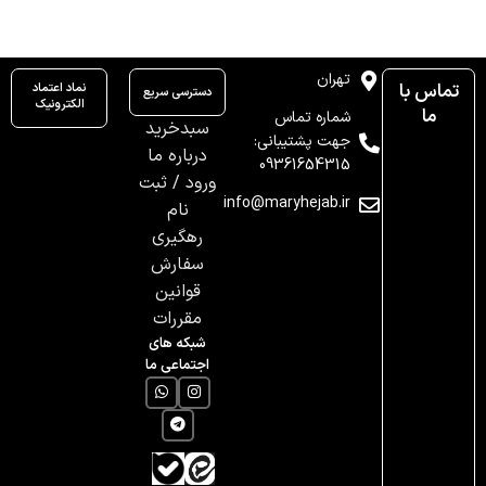
تهران
تماس با
نماد اعتماد
دسترسی سریع
الکترونیک
ما
شماره تماس
سبدخرید
جهت پشتیبانی:
درباره ما
09361654315
ورود / ثبت
info@maryhejab.ir
نام
رهگیری
سفارش
قوانین
مقررات
شبکه های
اجتماعی ما