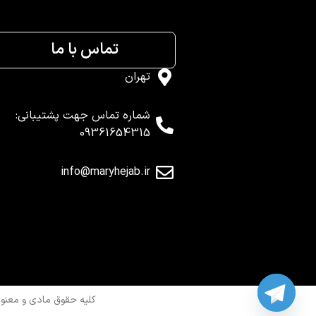
تماس با ما
تهران
شماره تماس جهت پشتیبانی:
09361654315
info@maryhejab.ir
کلیه حقوق مادی و معنو