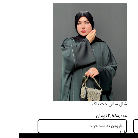
شال ساتن جت بلک
2,880,000
تومان
افزودن به سبد خرید