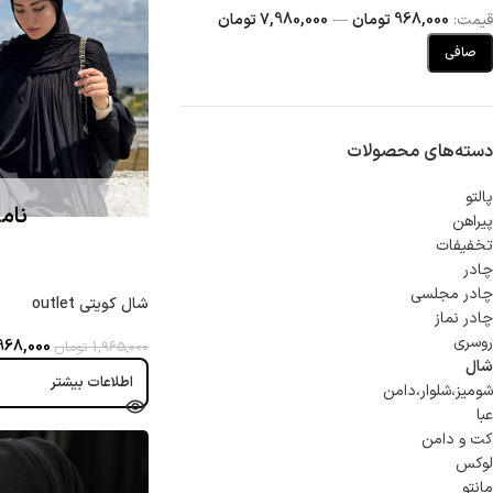
قيمت:
968,000 تومان
—
7,980,000 تومان
صافی
دسته‌های محصولات
پالتو
نام
پیراهن
تخفیفات
چادر
چادر مجلسی
شال کویتی outlet
چادر نماز
روسری
968,000
1,965,000
تومان
شال
اطلاعات بیشتر
شوميز،شلوار،دامن
عبا
کت و دامن
لوکس
مانتو