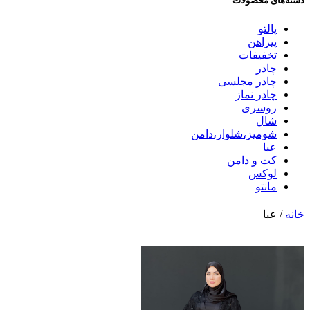
دسته‌های محصولات
پالتو
پیراهن
تخفیفات
چادر
چادر مجلسی
چادر نماز
روسری
شال
شوميز،شلوار،دامن
عبا
کت و دامن
لوکس
مانتو
خانه
/
عبا