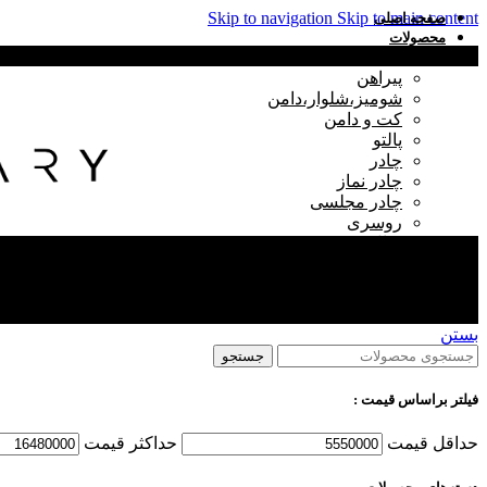
Skip to navigation
Skip to main content
صفحه اصلی
محصولات
موجودی های جدید و امکان ثبت سفارش در کانال بله اگر لینک باز نشد در قسمت سرچ بله Maryhejab
عبا
پیراهن
شوميز،شلوار،دامن
کت و دامن
پالتو
چادر
چادر نماز
چادر مجلسی
روسری
شال
تخفیفات
عبا
درباره ما
تماس با ما
بستن
جستجو
فیلتر براساس قیمت :
حداقل قیمت
حداكثر قيمت