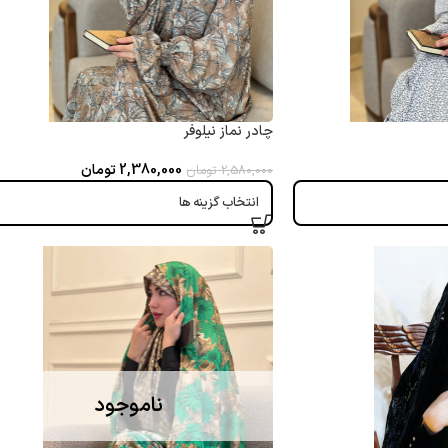
چادر نماز نیلوفر
2,380,000
تومان
2,580,000
تومان
انتخاب گزینه ها
ناموجود