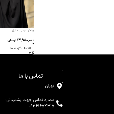
چادر عربی ماری
14,980,000
تومان
انتخاب گزینه ها
تماس با ما
تهران
شماره تماس جهت پشتیبانی:
09361654315