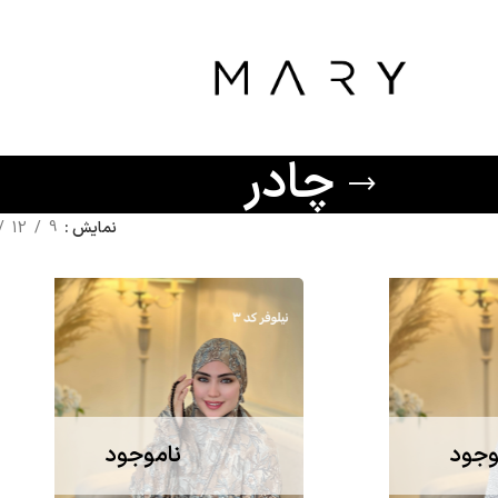
چادر
نمایش
9
12
وجود
ناموجود