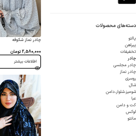
دسته‌های محصولات
پالتو
چادر نماز شکوفه
پیراهن
تخفیفات
2,580,000
تومان
چادر
اطلاعات بیشتر
چادر مجلسی
چادر نماز
روسری
شال
شوميز،شلوار،دامن
عبا
کت و دامن
لوکس
مانتو