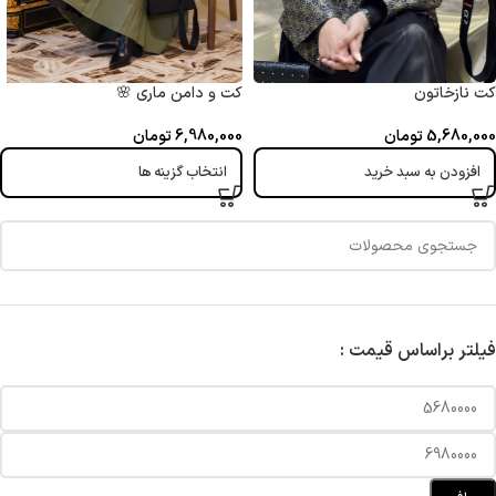
کت نازخاتون
کت و دامن ماری 🌸
5,680,000
تومان
6,980,000
تومان
افزودن به سبد خرید
انتخاب گزینه ها
فیلتر براساس قیمت :