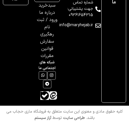
ما
شماره تماس
سبدخرید
جهت پشتیبانی:
درباره ما
09361654315
ورود / ثبت
info@maryhejab.ir
نام
رهگیری
سفارش
قوانین
مقررات
شبکه های
اجتماعی ما
کلیه حقوق مادی و معنوی این سایت متعلق به فروشگاه ماری حجاب می
باشد.
طراحی سایت
توسط
آراز سیستم