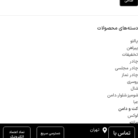
صافی
دسته‌های محصولات
پالتو
پیراهن
تخفیفات
چادر
چادر مجلسی
چادر نماز
روسری
شال
شوميز،شلوار،دامن
عبا
کت و دامن
لوکس
مانتو
تهران
تماس با
نماد اعتماد
دسترسی سریع
الکترونیک