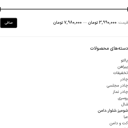
قيمت:
3,990,000 تومان
—
7,980,000 تومان
صافی
دسته‌های محصولات
پالتو
پیراهن
تخفیفات
چادر
چادر مجلسی
چادر نماز
روسری
شال
شوميز،شلوار،دامن
عبا
کت و دامن