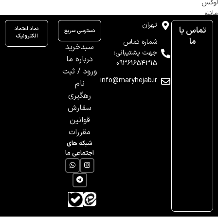
لوکس
مانتو
تهران
تماس با
نماد اعتماد
دسترسی سریع
الکترونیک
ما
شماره تماس
سبدخرید
جهت پشتیبانی:
درباره ما
09361654315
ورود / ثبت
info@maryhejab.ir
نام
رهگیری
سفارش
قوانین
مقررات
شبکه های
اجتماعی ما