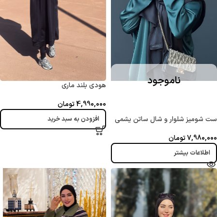
ناموجود
هودی بلند ماری
4,990,000
تومان
ست شومیز شلوار و شال ساتن یشمی
افزودن به سبد خرید
7,980,000
تومان
اطلاعات بیشتر