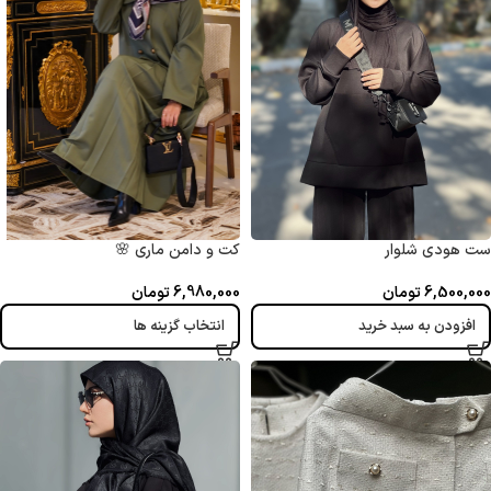
ست هودی شلوار
کت و دامن ماری 🌸
6,500,000
تومان
6,980,000
تومان
افزودن به سبد خرید
انتخاب گزینه ها