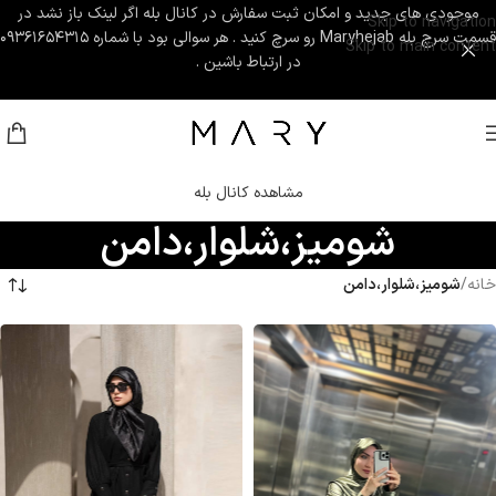
موجودی های جدید و امکان ثبت سفارش در کانال بله اگر لینک باز نشد در
Skip to navigation
قسمت سرچ بله Maryhejab رو سرچ کنید . هر سوالی بود با شماره ۰۹۳۶۱۶۵۴۳۱۵
Skip to main content
در ارتباط باشین .
مشاهده کانال بله
شوميز،شلوار،دامن
خانه
/
شوميز،شلوار،دامن