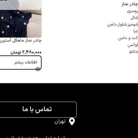
چادر نماز
روسری
شال
شوميز،شلوار،دامن
عبا
کت و دامن
چادر نماز ماهگل آستین 
لوکس
مانتو
2,480,000
تومان
اطلاعات بیشتر
تماس با ما
تهران