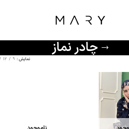
چادر نماز
نمایش
9
12
وجود
ناموجود