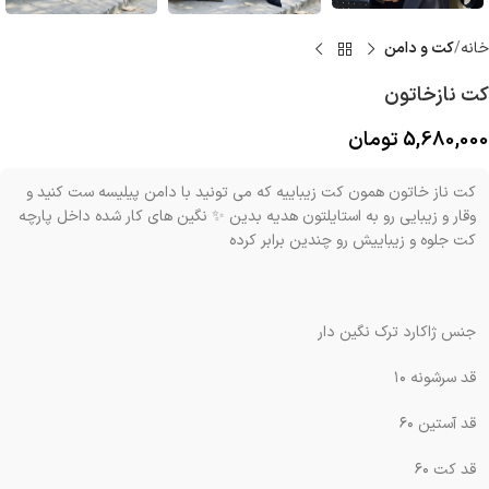
خانه
کت و دامن
کت نازخاتون
5,680,000
تومان
کت ناز خاتون همون کت زیباییه که می تونید با دامن پیلیسه ست کنید و
وقار و زیبایی رو به استایلتون هدیه بدین ✨‌ نگین های کار شده داخل پارچه
کت جلوه و زیباییش رو چندین برابر کرده
جنس ژاکارد ترک نگین دار
قد سرشونه ۱۰
قد آستین ۶۰
قد کت ۶۰