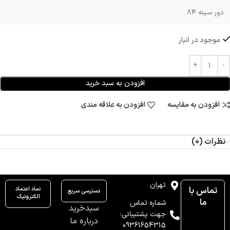
دور سینه ۸۴
موجود در انبار
افزودن به سبد خرید
افزودن به مقایسه
افزودن به علاقه مندی
نظرات (0)
تهران
تماس با
نماد اعتماد
دسترسی سریع
الکترونیک
ما
شماره تماس
سبدخرید
جهت پشتیبانی:
درباره ما
09361654315