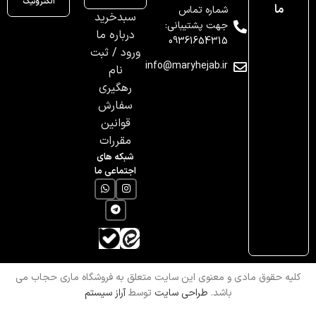
الکترونیک
ما
شماره تماس
سبدخرید
جهت پشتیبانی:
درباره ما
09361654315
ورود / ثبت
info@maryhejab.ir
نام
رهگیری
سفارش
قوانین
مقررات
شبکه های
اجتماعی ما
کلیه حقوق مادی و معنوی این سایت متعلق به فروشگاه ماری حجاب می
باشد.
طراحی سایت
توسط
آراز سیستم