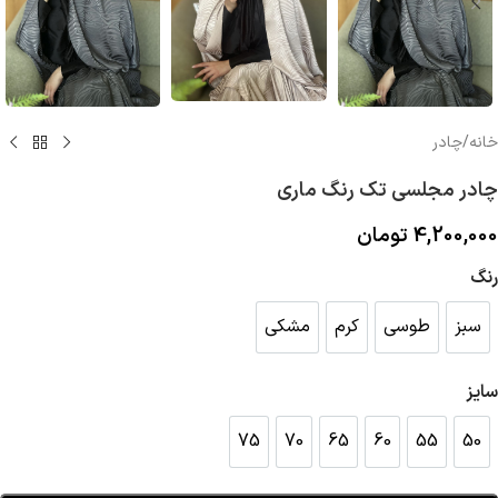
خانه
/
چادر
چادر مجلسی تک رنگ ماری
4,200,000
تومان
رنگ
سبز
طوسی
کرم
مشکی
سبز
طوسی
کرم
مشکی
سایز
75
70
65
60
55
50
75
70
65
60
55
50