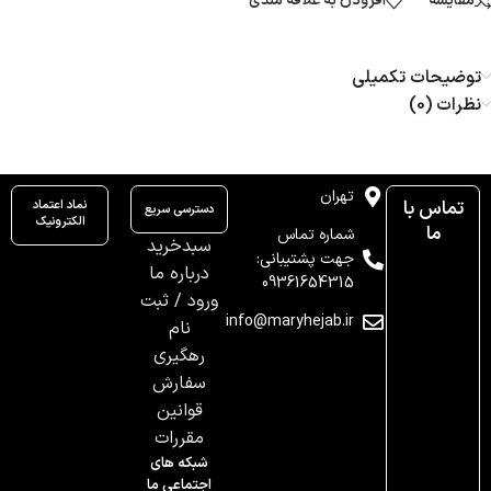
مقایسه
افزودن به علاقه مندی
توضیحات تکمیلی
نظرات (0)
تهران
تماس با
نماد اعتماد
دسترسی سریع
الکترونیک
ما
شماره تماس
سبدخرید
جهت پشتیبانی:
درباره ما
09361654315
ورود / ثبت
info@maryhejab.ir
نام
رهگیری
سفارش
قوانین
مقررات
شبکه های
اجتماعی ما