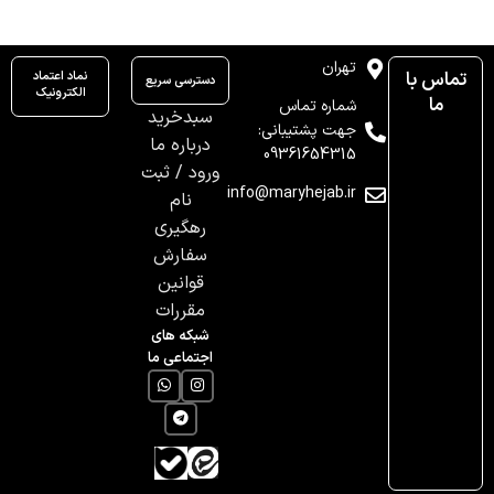
تهران
تماس با
نماد اعتماد
دسترسی سریع
الکترونیک
ما
شماره تماس
سبدخرید
جهت پشتیبانی:
درباره ما
09361654315
ورود / ثبت
info@maryhejab.ir
نام
رهگیری
سفارش
قوانین
مقررات
شبکه های
اجتماعی ما