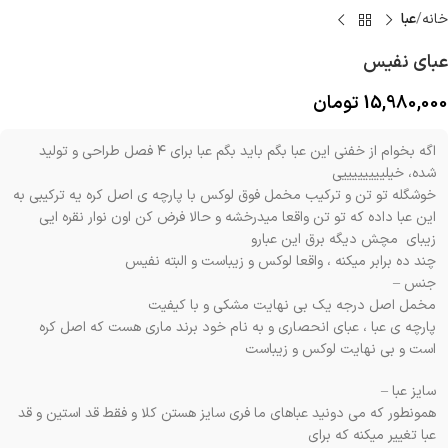
خانه
عبا
عبای نفیس
15,980,000
تومان
اگه بخوام از خفنی این عبا بگم باید بگم عبا برای ۴ فصل طراحی و تولید
شده، خیلییییییییی
خوشگله تو تن و ترکیب مخمل فوق لوکس با پارچه ی اصل کره یه ترکیبی به
این عبا داده که تو تن واقعا میدرخشه و حالا فرض کن اون نوار نقره ایی
زیبای مچش دیگه برق این عبارو
چند ده برابر میکنه ، واقعا لوکس و زیباست و البته نفیس
جنس –
مخمل اصل درجه یک بی نهایت مشکی و با کیفیت
پارچه ی عبا ، عبای انحصاری و به نام خود برند ماری هست که اصل کره
است و بی نهایت لوکس و زیباست
سایز عبا –
همونطور که می ‌دونید عباهای ما فری سایز هستن کلا و فقط قد استین و قد
عبا تغییر میکنه که برای