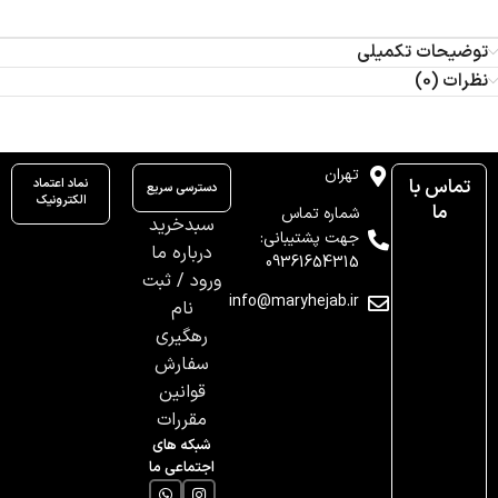
توضیحات تکمیلی
نظرات (0)
تهران
تماس با
نماد اعتماد
دسترسی سریع
الکترونیک
ما
شماره تماس
سبدخرید
جهت پشتیبانی:
درباره ما
09361654315
ورود / ثبت
info@maryhejab.ir
نام
رهگیری
سفارش
قوانین
مقررات
شبکه های
اجتماعی ما