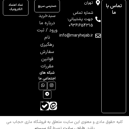
تهران
تماس با
نماد اعتماد
دسترسی سریع
الکترونیک
ما
شماره تماس
سبدخرید
جهت پشتیبانی:
درباره ما
09361654315
ورود / ثبت
info@maryhejab.ir
نام
رهگیری
سفارش
قوانین
مقررات
شبکه های
اجتماعی ما
کلیه حقوق مادی و معنوی این سایت متعلق به فروشگاه ماری حجاب می
باشد.
طراحی سایت
توسط
آراز سیستم