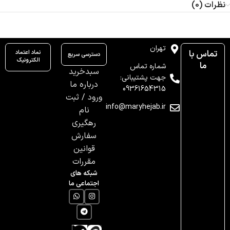
نظرات (0)
تهران
تماس با
نماد اعتماد
دسترسی سریع
الکترونیک
ما
شماره تماس
سبدخرید
جهت پشتیبانی:
درباره ما
09361654315
ورود / ثبت
info@maryhejab.ir
نام
رهگیری
سفارش
قوانین
مقررات
شبکه های
اجتماعی ما