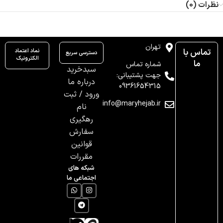
نظرات (0)
تهران
تماس با
نماد اعتماد
دسترسی سریع
الکترونیک
ما
شماره تماس
سبدخرید
جهت پشتیبانی:
درباره ما
09361654315
ورود / ثبت
info@maryhejab.ir
نام
رهگیری
سفارش
قوانین
مقررات
شبکه های
اجتماعی ما