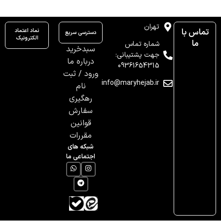
تهران
تماس با
نماد اعتماد
دسترسی سریع
الکترونیک
ما
شماره تماس
سبدخرید
جهت پشتیبانی:
درباره ما
09361654315
ورود / ثبت
info@maryhejab.ir
نام
رهگیری
سفارش
قوانین
مقررات
شبکه های
اجتماعی ما