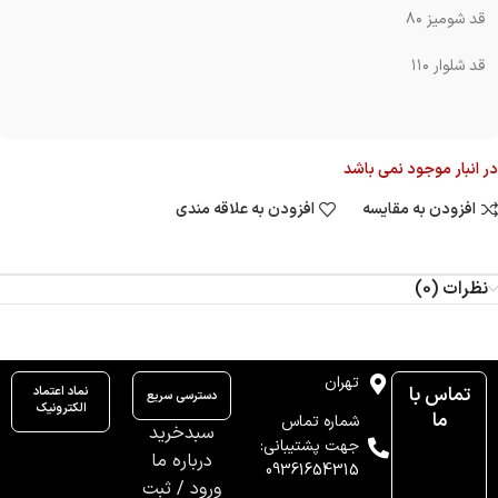
قد شومیز ۸۰
قد شلوار ۱۱۰
در انبار موجود نمی باشد
افزودن به مقایسه
افزودن به علاقه مندی
نظرات (0)
تهران
تماس با
نماد اعتماد
دسترسی سریع
الکترونیک
ما
شماره تماس
سبدخرید
جهت پشتیبانی:
درباره ما
09361654315
ورود / ثبت