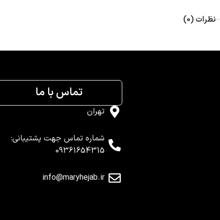
نظرات (0)
تماس با ما
تهران
شماره تماس جهت پشتیبانی:
09361654315
info@maryhejab.ir