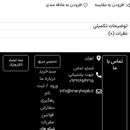
افزودن به مقایسه
افزودن به علاقه مندی
توضیحات تکمیلی
نظرات (0)
تهران
تماس با
نماد اعتماد
دسترسی سریع
الکترونیک
ما
شماره تماس
سبدخرید
جهت پشتیبانی:
درباره ما
09361654315
ورود / ثبت
info@maryhejab.ir
نام
رهگیری
سفارش
قوانین
مقررات
شبکه های