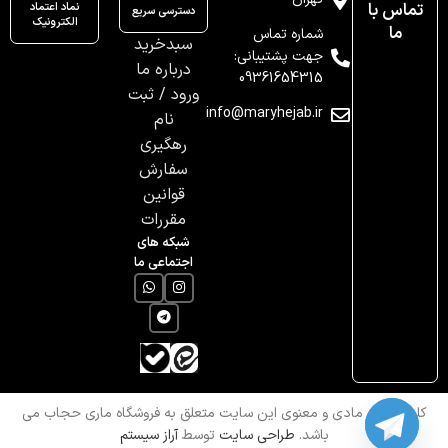
تماس با
نماد اعتماد
دسترسی سریع
الکترونیک
ما
شماره تماس
سبدخرید
جهت پشتیبانی:
درباره ما
09361654315
ورود / ثبت
info@maryhejab.ir
نام
رهگیری
سفارش
قوانین
مقررات
شبکه های
اجتماعی ما
کلیه حقوق مادی و معنوی این سایت متعلق به فروشگاه ماری حجاب می
باشد.
طراحی سایت
توسط
آراز سیستم