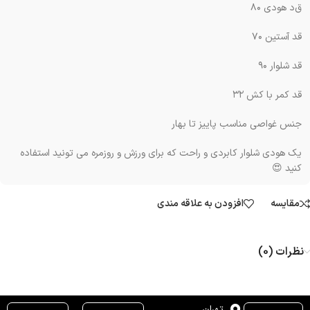
ق‌د هودی ۸۰
قد آستین ۷۰
قد شلوار ۹۰
قد کمر با کش ۳۲
جنس غواصی مناسب پاییز تا بهار
یک هودی شلوار کابردی و راحت که برای ورزش و روزمره می تونید استفاده
کنید 😍
مقایسه
افزودن به علاقه مندی
نظرات (0)
تهران