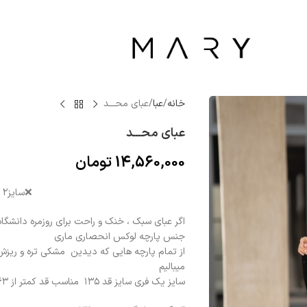
خانه
عبا
عبای محـــد
عبای محـــد
14,560,000
تومان
❌️سایز۲ ارسال فوری نداره❌️
اگر عبای سبک ، خنک و راحت برای روزمره دانشگا
جنس پارچه لوکس انحصاری ماری
از تمام پارچه هایی که دیدین مشکی تره و ریز
میبالیم
سایز یک فری سایز قد ۱۳۵ مناسب قد کمتر از ۱۶۳