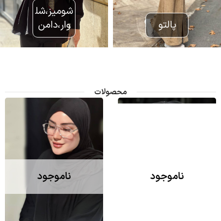
شوميز،شل
پالتو
وار،دامن
محصولات
ناموجود
ناموجود