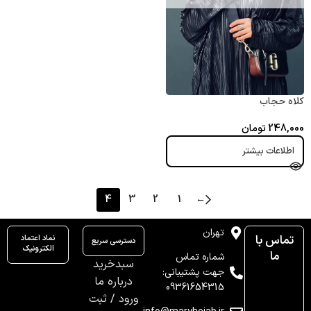
کلاه حجاب
248,000
تومان
اطلاعات بیشتر
4
3
2
1
←
تهران
تماس با
نماد اعتماد
دسترسی سریع
الکترونیک
ما
شماره تماس
سبدخرید
جهت پشتیبانی:
درباره ما
09361654315
ورود / ثبت