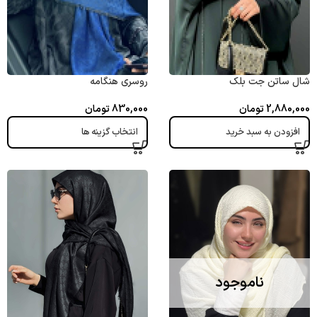
شال ساتن جت بلک
روسری هنگامه
2,880,000
تومان
830,000
تومان
افزودن به سبد خرید
انتخاب گزینه ها
ناموجود