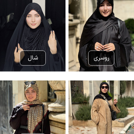
روسری
شال