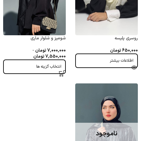
روسری پلیسه
شومیز و شلوار ماری
650,000
تومان
7,000,000
تومان
-
7,550,000
تومان
اطلاعات بیشتر
انتخاب گزینه ها
ناموجود