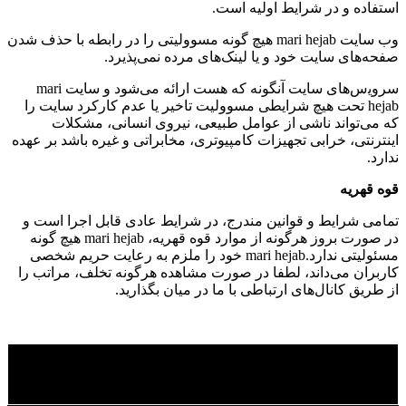
استفاده و در شرایط اولیه است.
وب ‏‌سایت mari hejab هیچ گونه مسوولیتی را در رابطه با حذف شدن
صفحه‏‌های سایت خود و یا لینک‏‌های مرده نمی‌‏پذیرد.
سروﻳس‌‏های سایت آن‏گونه که هست ارائه می‏‌شود و سایت mari
hejab تحت هیچ شرایطی مسوولیت تاخیر یا عدم کارکرد سایت را
که می‌تواند ناشى از عوامل طبیعى، نیروى انسانی، مشکلات
اینترنتى، خرابی تجهیزات کامپیوترى، مخابراتى و غیره باشد بر عهده
ندارد.
قوه قهریه
تمامی شرایط و قوانین مندرج، در شرایط عادی قابل اجرا است و
در صورت بروز هرگونه از موارد قوه قهریه، mari hejab هیچ گونه
مسئولیتی ندارد.mari hejab خود را ملزم به رعایت حریم شخصی
کاربران می‌داند، لطفا در صورت مشاهده هرگونه تخلف، مراتب را
از طریق کانال‏‌های ارتباطی با ما در میان بگذارید.
تماس با ما