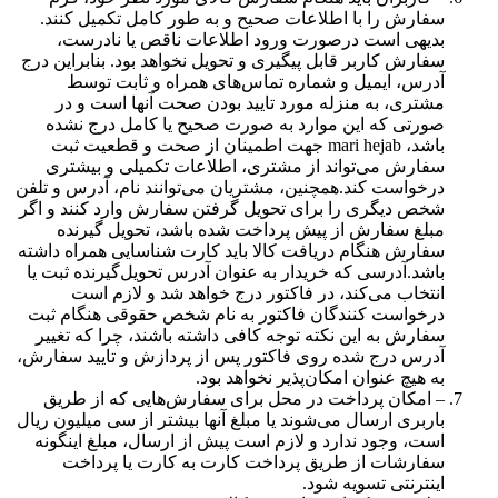
سفارش را با اطلاعات صحیح و به طور کامل تکمیل کنند.
بدیهی است درصورت ورود اطلاعات ناقص یا نادرست،
سفارش کاربر قابل پیگیری و تحویل نخواهد بود. بنابراین درج
آدرس، ایمیل و شماره تماس‌های همراه و ثابت توسط
مشتری، به منزله مورد تایید بودن صحت آنها است و در
صورتی که این موارد به صورت صحیح یا کامل درج نشده
باشد، mari hejab جهت اطمینان از صحت و قطعیت ثبت
سفارش می‌تواند از مشتری، اطلاعات تکمیلی و بیشتری
درخواست کند.همچنین، مشتریان می‌توانند نام، آدرس و تلفن
شخص دیگری را برای تحویل گرفتن سفارش وارد کنند و اگر
مبلغ سفارش از پیش پرداخت شده باشد، تحویل گیرنده
سفارش هنگام دریافت کالا باید کارت شناسایی همراه داشته
باشد.آدرسی که خریدار به عنوان آدرس تحویل‌گیرنده ثبت یا
انتخاب می‌کند، در فاکتور درج خواهد شد و لازم است
درخواست کنندگان فاکتور به نام شخص حقوقی هنگام ثبت
سفارش به این نکته توجه کافی داشته باشند، چرا که تغییر
آدرس درج شده روی فاکتور پس از پردازش و تایید سفارش،
به هیچ عنوان امکان‌پذیر نخواهد بود.
– امکان پرداخت در محل برای سفارش‌هایی که از طریق
باربری ارسال می‌شوند یا مبلغ آنها بیشتر از سی میلیون ریال
است، وجود ندارد و لازم است پیش از ارسال، مبلغ اینگونه
سفارشات از طریق پرداخت کارت به کارت یا پرداخت
اینترنتی تسویه شود.