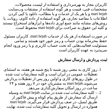
کاربران مجاز به بهره‌‏برداری و استفاده از لیست محصولات،
مشخصات فنی، قیمت و هر گونه استفاده از مشتقات وب‏‌سایت
mari hejab و یا هر یک از خدمات و یا مطالب، دانلود یا کپی کردن
اطلاعات با مقاصد تجاری، هر گونه استفاده از داده کاوی، روبات، یا
روش‌‏های مشابه مانند جمع آوری داده‌‏ها و ابزارهای استخراج نیستند
و کلیه این حقوق به صراحت برای mari hejab محفوظ است.
در صورت استفاده از هر یک از خدمات mari hejab، کاربران مسئول
حفظ محرمانه بودن حساب و رمز عبور خود هستند و تمامی
مسئولیت فعالیت‌‏هایی که تحت حساب کاربری و یا رمز ورود انجام
می‏‌پذیرد به عهده کاربران است
ثبت، پردازش و ارسال سفارش
روز کاری به معنی روز شنبه تا پنج شنبه هر هفته، به استثنای
تعطیلات عمومی در ایران است و کلیه سفارشات ثبت شده
در طول روزهای کاری و اولین روز پس از تعطیلات پردازش
می‌‏شوند.mari hejab به مشتریان خود در ۷ روز هفته و ۲۴
ساعت در روز امکان سفارش‌‏گذاری می‌‏دهد.
– کلیه سفارشات ثبت شده در سایت mari hejab به وسیله
ارسال کد سفارش از طریق پیام کوتاه و پیش فاکتور از
طریق ایمیل، در صف پردازش قرار می‏‌گیرند. mari hejab
همواره در ارسال و تحویل کلیه سفارشات ثبت شده، نهایت