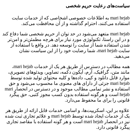
سیاست‏‌های رعایت حریم شخصی
mari hejab به اطلاعات خصوصی اشخاصى که از خدمات سایت
استفاده می‏‌کنند، احترام گذاشته و از آن محافظت می‏‌کند.
mari hejab متعهد می‏‌شود در حد توان از حریم شخصی شما دفاع کند
و در این راستا، تکنولوژی مورد نیاز برای هرچه مطمئن‏‌تر و امن‏‌تر
شدن استفاده شما از سایت را توسعه دهد. در واقع با استفاده از
سایت mari hejab، شما رضایت خود را از این سیاست نشان
می‏‌دهید.
همه مطالب در دسترس از طریق هر یک از خدمات mari hejab،
مانند متن، گرافیک، آرم، آیکون دکمه، تصاویر، ویدئوهای تصویری،
موارد قابل دانلود و کپی، داده‌ها و کلیه محتوای تولید شده توسط
mari hejab جزئی از دارای های معنوی ما محسوب می‏‌شود و حق
استفاده و نشر تمامی مطالب موجود و در دسترس در انحصار mari
hejab است و هرگونه استفاده بدون کسب مجوز کتبی، حق پیگرد
قانونی را برای ما محفوظ می‏‌دارد.
علاوه بر این، اسکریپت‌ها، و اسامی خدمات قابل ارائه از طریق هر
یک از خدمات ایجاد شده توسط mari hejab و علائم تجاری ثبت شده
نیز در انحصار mari hejab است و هر گونه استفاده با مقاصد تجاری
پیگرد قانونی دارد.